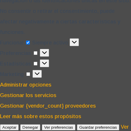
navegación o las identificaciones únicas en este sitio.
No consentir o retirar el consentimiento, puede
afectar negativamente a ciertas características y
funciones.
Funcional
Funcional
Siempre activo
Preferencias
Preferencias
Estadísticas
Estadísticas
Marketing
Marketing
Administrar opciones
Gestionar los servicios
Gestionar {vendor_count} proveedores
Leer más sobre estos propósitos
Ver
Aceptar
Denegar
Ver preferencias
Guardar preferencias