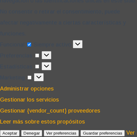
navegación o las identificaciones únicas en este sitio.
No consentir o retirar el consentimiento, puede
afectar negativamente a ciertas características y
funciones.
Funcional
Funcional
Siempre activo
Preferencias
Preferencias
Estadísticas
Estadísticas
Marketing
Marketing
Administrar opciones
Gestionar los servicios
Gestionar {vendor_count} proveedores
Leer más sobre estos propósitos
Ver
Aceptar
Denegar
Ver preferencias
Guardar preferencias