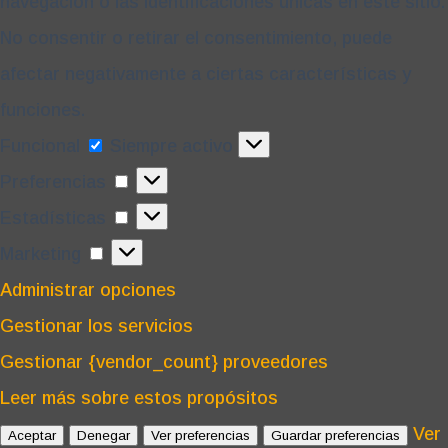
navegación o las identificaciones únicas en este sitio.
No consentir o retirar el consentimiento, puede
afectar negativamente a ciertas características y
funciones.
Funcional
Funcional
Siempre activo
Preferencias
Preferencias
Estadísticas
Estadísticas
Marketing
Marketing
Administrar opciones
Gestionar los servicios
Gestionar {vendor_count} proveedores
Leer más sobre estos propósitos
Ver
Aceptar
Denegar
Ver preferencias
Guardar preferencias