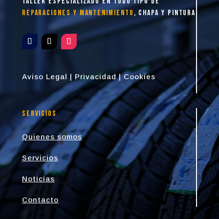
taller especializado en todo tipo de
reparaciones y mantenimiento
, chapa y pintura
Aviso Legal
|
Privacidad
|
Cookies
Servicios
Quienes somos
Servicios
Noticias
Contacto