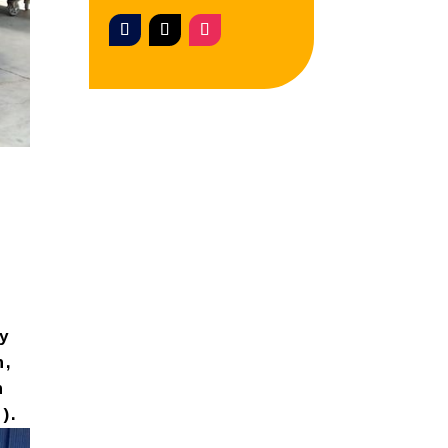
e
y
n,
n
).