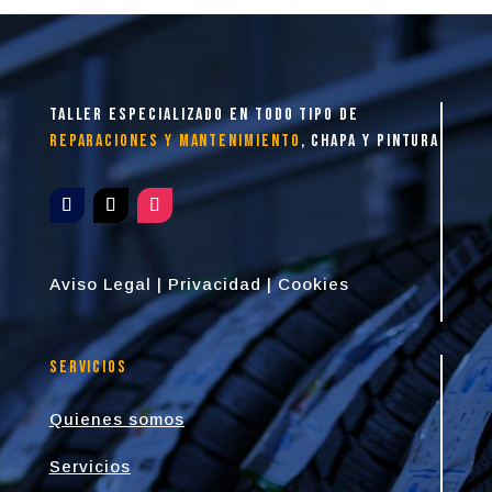
taller especializado en todo tipo de
reparaciones y mantenimiento
, chapa y pintura
Aviso Legal
|
Privacidad
|
Cookies
Servicios
Quienes somos
Servicios