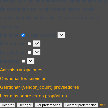
navegación o las identificaciones únicas en este sitio.
No consentir o retirar el consentimiento, puede
afectar negativamente a ciertas características y
funciones.
Funcional
Funcional
Siempre activo
Preferencias
Preferencias
Estadísticas
Estadísticas
Marketing
Marketing
Administrar opciones
Gestionar los servicios
Gestionar {vendor_count} proveedores
Leer más sobre estos propósitos
Ver
Aceptar
Denegar
Ver preferencias
Guardar preferencias