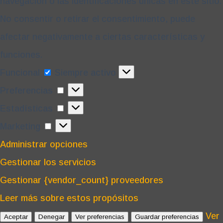
navegación o las identificaciones únicas en este sitio.
No consentir o retirar el consentimiento, puede
afectar negativamente a ciertas características y
funciones.
Funcional
Funcional
Siempre activo
Preferencias
Preferencias
Estadísticas
Estadísticas
Marketing
Marketing
Administrar opciones
Gestionar los servicios
Gestionar {vendor_count} proveedores
Leer más sobre estos propósitos
Ver
Aceptar
Denegar
Ver preferencias
Guardar preferencias