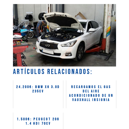
Artículos relacionados:
24.200€: BMW X6 3.0D
Recargamos el gas
235CV
del aire
acondicionado de un
Vauxhall Insignia
1.500€: Peugeot 206
1.4 HDI 70CV