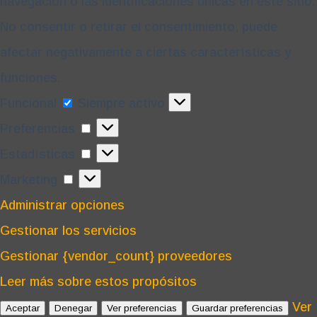
navegación o las identificaciones únicas en este sitio.
No consentir o retirar el consentimiento, puede
afectar negativamente a ciertas características y
funciones.
Funcional
Funcional
Siempre activo
Preferencias
Preferencias
Estadísticas
Estadísticas
Marketing
Marketing
Administrar opciones
Gestionar los servicios
Gestionar {vendor_count} proveedores
Leer más sobre estos propósitos
Ver
Aceptar
Denegar
Ver preferencias
Guardar preferencias