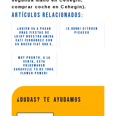
segunda mano en Cehegín,
comprar coche en Cehegín).
Artículos relacionados:
¿Quién va a pasar
¡3.999€! Citroen
unas fiestas de
Picasso
lujo? Nuestra amiga
Cati Fernández con
su nuevo Fiat 500 X.
¡Disfr...
Muy pronto, a la
venta, esta
Volkswagen
Caravelle T3 de 1984.
Flower Power!
¿dudas? te ayudamos