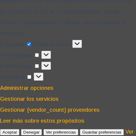
navegación o las identificaciones únicas en este sitio.
No consentir o retirar el consentimiento, puede
afectar negativamente a ciertas características y
funciones.
Funcional
Funcional
Siempre activo
Preferencias
Preferencias
Estadísticas
Estadísticas
Marketing
Marketing
Administrar opciones
Gestionar los servicios
Gestionar {vendor_count} proveedores
Leer más sobre estos propósitos
Ver
Aceptar
Denegar
Ver preferencias
Guardar preferencias