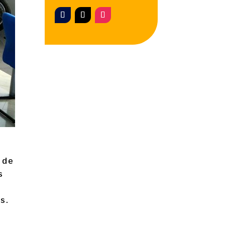
 de
s
s.