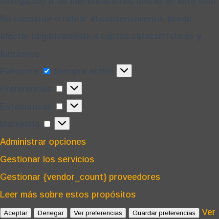
navegación o las identificaciones únicas en este sitio.
No consentir o retirar el consentimiento, puede
afectar negativamente a ciertas características y
funciones.
Funcional
Funcional
Siempre activo
Preferencias
Preferencias
Estadísticas
Estadísticas
Marketing
Marketing
Administrar opciones
Gestionar los servicios
Gestionar {vendor_count} proveedores
Leer más sobre estos propósitos
Ver
Aceptar
Denegar
Ver preferencias
Guardar preferencias