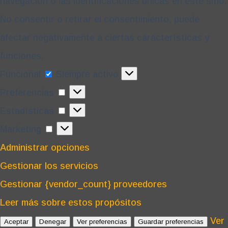
navegación o las identificaciones únicas en este sitio.
No consentir o retirar el consentimiento, puede
afectar negativamente a ciertas características y
funciones.
Funcional
Funcional
Siempre activo
Preferencias
Preferencias
Estadísticas
Estadísticas
Marketing
Marketing
Administrar opciones
Gestionar los servicios
Gestionar {vendor_count} proveedores
Leer más sobre estos propósitos
Ver
Aceptar
Denegar
Ver preferencias
Guardar preferencias