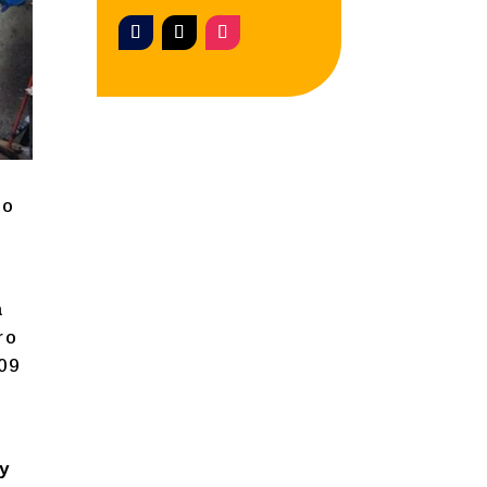
vo
a
ro
09
y