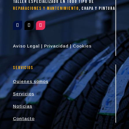
taller especializado en todo tipo de
reparaciones y mantenimiento
, chapa y pintura
Aviso Legal
|
Privacidad
|
Cookies
Servicios
Quienes somos
Servicios
Noticias
Contacto