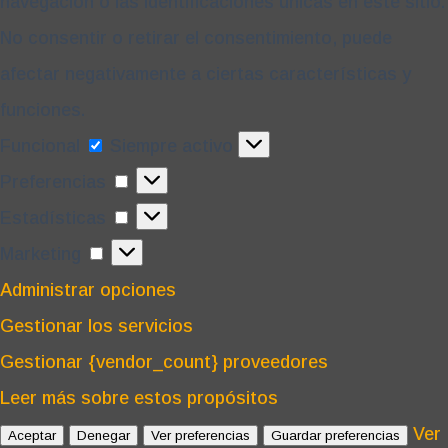
navegación o las identificaciones únicas en este sitio.
No consentir o retirar el consentimiento, puede
afectar negativamente a ciertas características y
funciones.
Funcional
Funcional
Siempre activo
Preferencias
Preferencias
Estadísticas
Estadísticas
Marketing
Marketing
Administrar opciones
Gestionar los servicios
Gestionar {vendor_count} proveedores
Leer más sobre estos propósitos
Ver
Aceptar
Denegar
Ver preferencias
Guardar preferencias