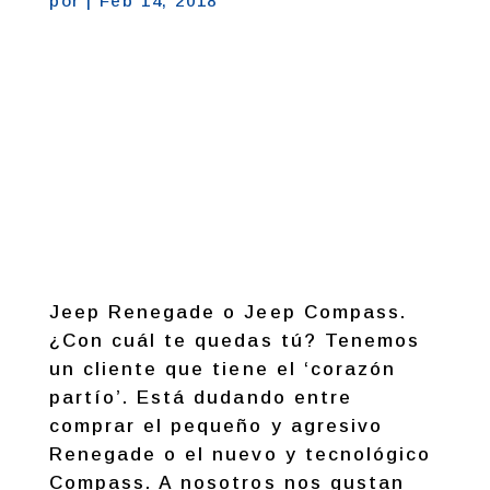
por
|
Feb 14, 2018
Jeep Renegade o Jeep Compass.
¿Con cuál te quedas tú? Tenemos
un cliente que tiene el ‘corazón
partío’. Está dudando entre
comprar el pequeño y agresivo
Renegade o el nuevo y tecnológico
Compass. A nosotros nos gustan
los dos. ¿Con cuál te quedaría tú?
Abrisanz Automoción. Carretera
del Campillo, s/n. Cehegín
(Murcia). Telf y Whatsapp 606 421
873.
ventas@abrisanzautomocion.com