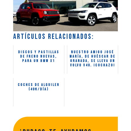
de freno nuevas,
María, de Huéscar de
para un BMW X1
Granada, se lleva un
Volvo V40. ¡Cochazo!
Coches de alquiler
(40€/día)
¿dudas? te ayudamos
WHATSAPP
Mira nuestros servicios