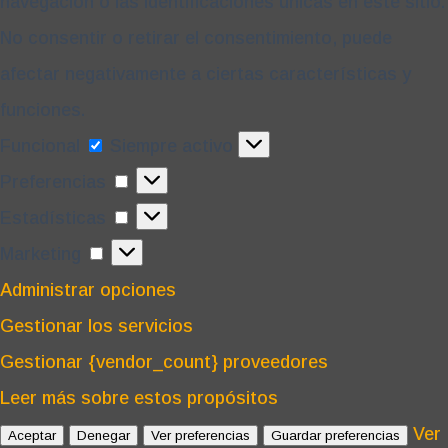
navegación o las identificaciones únicas en este sitio.
No consentir o retirar el consentimiento, puede
afectar negativamente a ciertas características y
funciones.
Funcional
Funcional
Siempre activo
Preferencias
Preferencias
Estadísticas
Estadísticas
Marketing
Marketing
Administrar opciones
Gestionar los servicios
Gestionar {vendor_count} proveedores
Leer más sobre estos propósitos
Ver
Aceptar
Denegar
Ver preferencias
Guardar preferencias