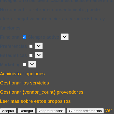
navegación o las identificaciones únicas en este sitio.
No consentir o retirar el consentimiento, puede
afectar negativamente a ciertas características y
funciones.
Funcional
Funcional
Siempre activo
Preferencias
Preferencias
Estadísticas
Estadísticas
Marketing
Marketing
Administrar opciones
Gestionar los servicios
Gestionar {vendor_count} proveedores
Leer más sobre estos propósitos
Ver
Aceptar
Denegar
Ver preferencias
Guardar preferencias