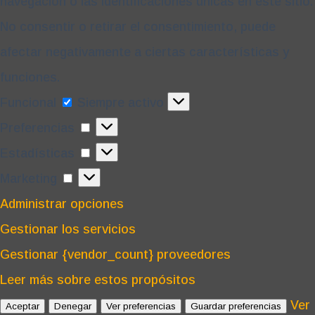
navegación o las identificaciones únicas en este sitio.
No consentir o retirar el consentimiento, puede
afectar negativamente a ciertas características y
funciones.
Funcional
Funcional
Siempre activo
Preferencias
Preferencias
Estadísticas
Estadísticas
Marketing
Marketing
Administrar opciones
Gestionar los servicios
Gestionar {vendor_count} proveedores
Leer más sobre estos propósitos
Ver
Aceptar
Denegar
Ver preferencias
Guardar preferencias