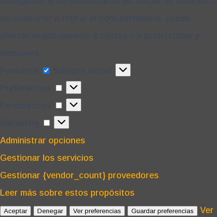
navegación o las identificaciones únicas en este sitio.
No consentir o retirar el consentimiento, puede
afectar negativamente a ciertas características y
funciones.
Funcional
Funcional
Siempre activo
Preferencias
Preferencias
Estadísticas
Estadísticas
Marketing
Marketing
Administrar opciones
Gestionar los servicios
Gestionar {vendor_count} proveedores
Leer más sobre estos propósitos
Ver
Aceptar
Denegar
Ver preferencias
Guardar preferencias