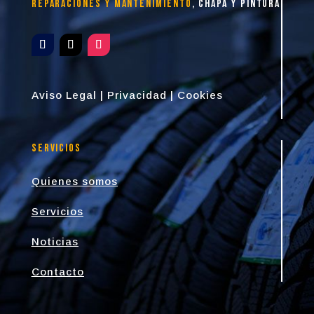
reparaciones y mantenimiento
, chapa y pintura
Aviso Legal
|
Privacidad
|
Cookies
Servicios
Quienes somos
Servicios
Noticias
Contacto