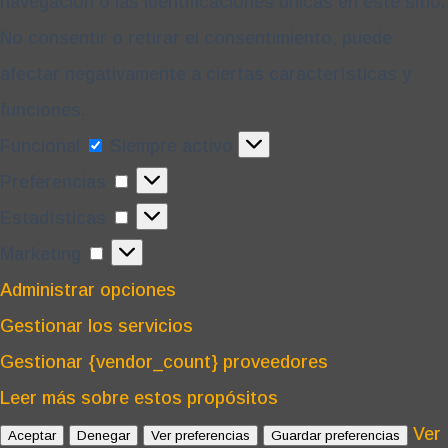
navegación o las identificaciones únicas en este sitio.
No consentir o retirar el consentimiento, puede
afectar negativamente a ciertas características y
funciones.
Funcional
Funcional
Siempre activo
Preferencias
Preferencias
Estadísticas
Estadísticas
Marketing
Marketing
Administrar opciones
Gestionar los servicios
Gestionar {vendor_count} proveedores
Leer más sobre estos propósitos
Ver
Aceptar
Denegar
Ver preferencias
Guardar preferencias