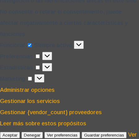
navegación o las identificaciones únicas en este sitio.
No consentir o retirar el consentimiento, puede
afectar negativamente a ciertas características y
funciones.
Funcional
Funcional
Siempre activo
Preferencias
Preferencias
Estadísticas
Estadísticas
Marketing
Marketing
Administrar opciones
Gestionar los servicios
Gestionar {vendor_count} proveedores
Leer más sobre estos propósitos
Ver
Aceptar
Denegar
Ver preferencias
Guardar preferencias