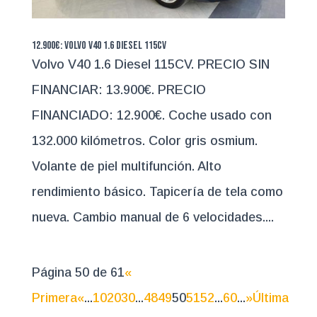
12.900€: Volvo V40 1.6 Diesel 115CV
Volvo V40 1.6 Diesel 115CV. PRECIO SIN
FINANCIAR: 13.900€. PRECIO
FINANCIADO: 12.900€. Coche usado con
132.000 kilómetros. Color gris osmium.
Volante de piel multifunción. Alto
rendimiento básico. Tapicería de tela como
nueva. Cambio manual de 6 velocidades....
Página 50 de 61
«
Primera
«
...
10
20
30
...
48
49
50
51
52
...
60
...
»
Última